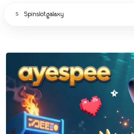
Spinslotgalaxy
S