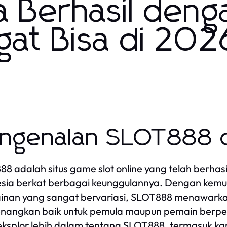
a Berhasil deng
at Bisa di 202
ngenalan SLOT888 
8 adalah situs game slot online yang telah berhasi
sia berkat berbagai keunggulannya. Dengan kemud
inan yang sangat bervariasi, SLOT888 menawark
angkan baik untuk pemula maupun pemain berpenga
splor lebih dalam tentang SLOT888, termasuk kara