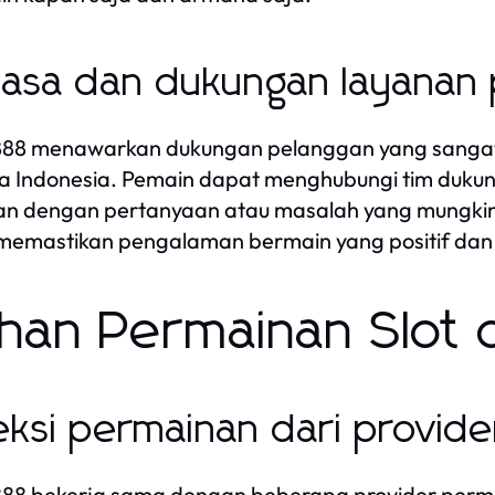
asa dan dukungan layanan
88 menawarkan dukungan pelanggan yang sangat 
a Indonesia. Pemain dapat menghubungi tim duku
n dengan pertanyaan atau masalah yang mungkin 
 memastikan pengalaman bermain yang positif da
lihan Permainan Slot
eksi permainan dari provid
88 bekerja sama dengan beberapa provider perma