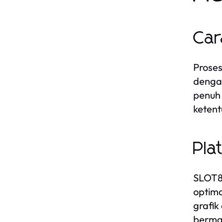
Car
Proses
dengan
penuh 
ketent
Pla
SLOT88
optima
grafik
bermai