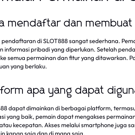
a mendaftar dan membuat 
 pendaftaran di SLOT888 sangat sederhana. Pemai
 informasi pribadi yang diperlukan. Setelah penda
ke semua permainan dan fitur yang ditawarkan. P
uan yang berlaku.
tform apa yang dapat digu
8 dapat dimainkan di berbagai platform, termas
si yang baik, pemain dapat mengakses permainan 
 atau kecepatan. Akses melalui smartphone juga s
n kapan saja dan di mana saja.