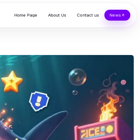
Home Page
About Us
Contact us
News