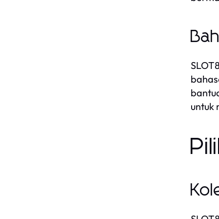
Bah
SLOT8
bahas
bantua
untuk
Pi
Kol
SLOT8