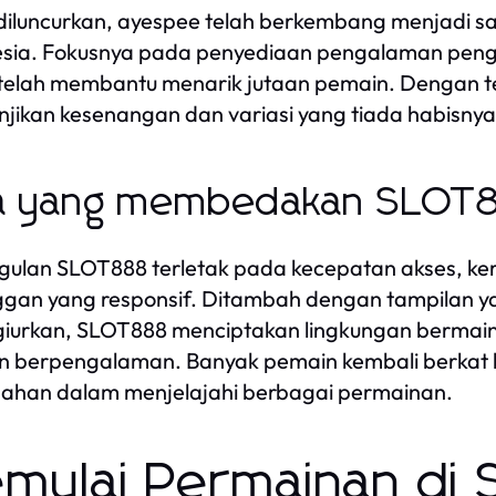
diluncurkan, ayespee telah berkembang menjadi salah
esia. Fokusnya pada penyediaan pengalaman pen
 telah membantu menarik jutaan pemain. Dengan ter
jikan kesenangan dan variasi yang tiada habisnya
 yang membedakan SLOT888
gulan SLOT888 terletak pada kecepatan akses, k
gan yang responsif. Ditambah dengan tampilan ya
iurkan, SLOT888 menciptakan lingkungan bermai
 berpengalaman. Banyak pemain kembali berkat k
ahan dalam menjelajahi berbagai permainan.
mulai Permainan di