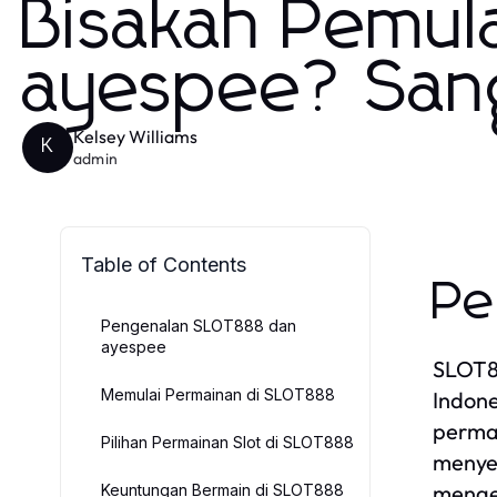
Bisakah Pemul
ayespee? Sang
Kelsey Williams
K
admin
Table of Contents
Pe
Pengenalan SLOT888 dan
ayespee
SLOT88
Memulai Permainan di SLOT888
Indone
perma
Pilihan Permainan Slot di SLOT888
menyen
mengek
Keuntungan Bermain di SLOT888