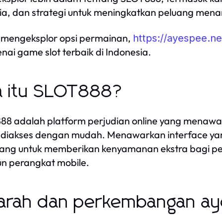
ia, dan strategi untuk meningkatkan peluang mena
 mengeksplor opsi permainan,
https://ayespee.ne
ai game slot terbaik di Indonesia.
 itu SLOT888?
8 adalah platform perjudian online yang menawar
diakses dengan mudah. Menawarkan interface yang u
cang untuk memberikan kenyamanan ekstra bagi p
n perangkat mobile.
arah dan perkembangan a