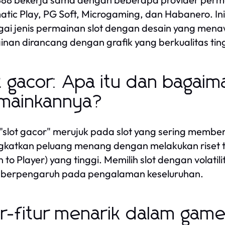
tic Play, PG Soft, Microgaming, dan Habanero. I
ai jenis permainan slot dengan desain yang menaw
nan dirancang dengan grafik yang berkualitas tin
t gacor: Apa itu dan bagaim
mainkannya?
h "slot gacor" merujuk pada slot yang sering mem
gkatkan peluang menang dengan melakukan riset 
n to Player) yang tinggi. Memilih slot dengan volat
 berpengaruh pada pengalaman keseluruhan.
ur-fitur menarik dalam gam