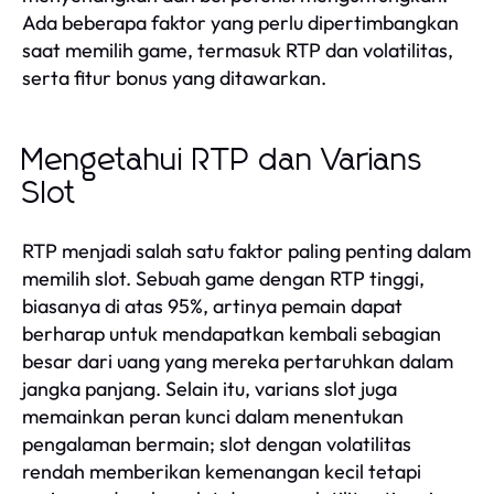
Ada beberapa faktor yang perlu dipertimbangkan
saat memilih game, termasuk RTP dan volatilitas,
serta fitur bonus yang ditawarkan.
Mengetahui RTP dan Varians
Slot
RTP menjadi salah satu faktor paling penting dalam
memilih slot. Sebuah game dengan RTP tinggi,
biasanya di atas 95%, artinya pemain dapat
berharap untuk mendapatkan kembali sebagian
besar dari uang yang mereka pertaruhkan dalam
jangka panjang. Selain itu, varians slot juga
memainkan peran kunci dalam menentukan
pengalaman bermain; slot dengan volatilitas
rendah memberikan kemenangan kecil tetapi