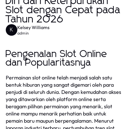
Diri dari Keterpurukan
Slot dengan Cepat pada
Tahun 2026
Kelsey Williams
K
admin
Pengenalan Slot Online
dan Popularitasnya
Permainan slot online telah menjadi salah satu
bentuk hiburan yang sangat digemari oleh para
penjudi di seluruh dunia. Dengan kemudahan akses
yang ditawarkan oleh platform online serta
beragam pilihan permainan yang menarik, slot
online mampu menarik perhatian baik untuk
pemain baru maupun berpengalaman. Menurut
laporan industri terbaru, pertumbuhan tren slot