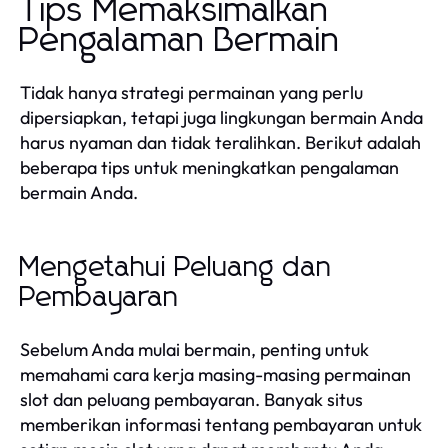
Tips Memaksimalkan
Pengalaman Bermain
Tidak hanya strategi permainan yang perlu
dipersiapkan, tetapi juga lingkungan bermain Anda
harus nyaman dan tidak teralihkan. Berikut adalah
beberapa tips untuk meningkatkan pengalaman
bermain Anda.
Mengetahui Peluang dan
Pembayaran
Sebelum Anda mulai bermain, penting untuk
memahami cara kerja masing-masing permainan
slot dan peluang pembayaran. Banyak situs
memberikan informasi tentang pembayaran untuk