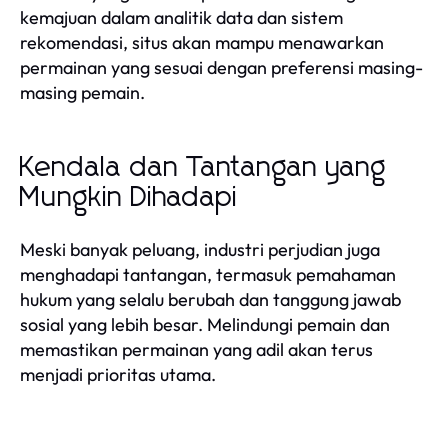
kemajuan dalam analitik data dan sistem
rekomendasi, situs akan mampu menawarkan
permainan yang sesuai dengan preferensi masing-
masing pemain.
Kendala dan Tantangan yang
Mungkin Dihadapi
Meski banyak peluang, industri perjudian juga
menghadapi tantangan, termasuk pemahaman
hukum yang selalu berubah dan tanggung jawab
sosial yang lebih besar. Melindungi pemain dan
memastikan permainan yang adil akan terus
menjadi prioritas utama.