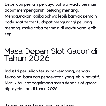
Beberapa pemain percaya bahwa waktu bermain
dapat mempengaruhi peluang menang.
Menggunakan logika bahwa lebih banyak pemain
pada saat tertentu dapat mengurangi peluang
menang, maka coba bermain di waktu yang lebih
sepi.
Masa Depan Slot Gacor di
Tahun 2026
Industri perjudian terus berkembang, dengan
teknologi baru dan pendekatan yang lebih inovatif.
Mari kita lihat bagaimana masa depan slot gacor
diproyeksikan di tahun 2026.