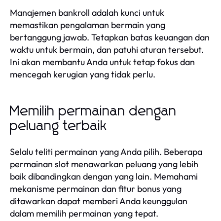
Manajemen bankroll adalah kunci untuk
memastikan pengalaman bermain yang
bertanggung jawab. Tetapkan batas keuangan dan
waktu untuk bermain, dan patuhi aturan tersebut.
Ini akan membantu Anda untuk tetap fokus dan
mencegah kerugian yang tidak perlu.
Memilih permainan dengan
peluang terbaik
Selalu teliti permainan yang Anda pilih. Beberapa
permainan slot menawarkan peluang yang lebih
baik dibandingkan dengan yang lain. Memahami
mekanisme permainan dan fitur bonus yang
ditawarkan dapat memberi Anda keunggulan
dalam memilih permainan yang tepat.