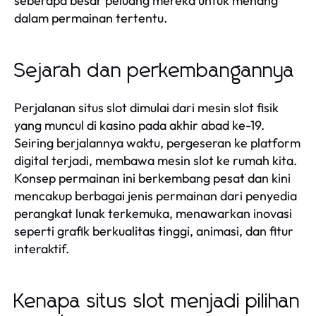
seberapa besar peluang mereka untuk menang
dalam permainan tertentu.
Sejarah dan perkembangannya
Perjalanan situs slot dimulai dari mesin slot fisik
yang muncul di kasino pada akhir abad ke-19.
Seiring berjalannya waktu, pergeseran ke platform
digital terjadi, membawa mesin slot ke rumah kita.
Konsep permainan ini berkembang pesat dan kini
mencakup berbagai jenis permainan dari penyedia
perangkat lunak terkemuka, menawarkan inovasi
seperti grafik berkualitas tinggi, animasi, dan fitur
interaktif.
Kenapa situs slot menjadi pilihan