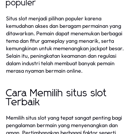
populer
Situs slot menjadi pilihan populer karena
kemudahan akses dan beragam permainan yang
ditawarkan. Pemain dapat menemukan berbagai
tema dan fitur gameplay yang menarik, serta
kemungkinan untuk memenangkan jackpot besar.
Selain itu, peningkatan keamanan dan regulasi
dalam industri telah membuat banyak pemain
merasa nyaman bermain online.
Cara Memilih situs slot
Terbaik
Memilih situs slot yang tepat sangat penting bagi
pengalaman bermain yang menyenangkan dan
aman. Pertimbangkan berbagai faktor seperti