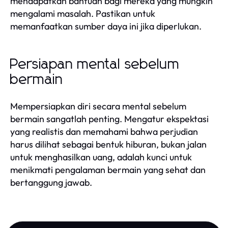
mendapatkan bantuan bagi mereka yang mungkin
mengalami masalah. Pastikan untuk
memanfaatkan sumber daya ini jika diperlukan.
Persiapan mental sebelum
bermain
Mempersiapkan diri secara mental sebelum
bermain sangatlah penting. Mengatur ekspektasi
yang realistis dan memahami bahwa perjudian
harus dilihat sebagai bentuk hiburan, bukan jalan
untuk menghasilkan uang, adalah kunci untuk
menikmati pengalaman bermain yang sehat dan
bertanggung jawab.