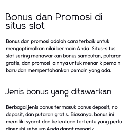
Bonus dan Promosi di
situs slot
Bonus dan promosi adalah cara terbaik untuk
mengoptimalkan nilai bermain Anda. Situs-situs
slot sering menawarkan bonus sambutan, putaran
gratis, dan promosi lainnya untuk menarik pemain
baru dan mempertahankan pemain yang ada.
Jenis bonus yang ditawarkan
Berbagai jenis bonus termasuk bonus deposit, no
deposit, dan putaran gratis. Biasanya, bonus ini
memiliki syarat dan ketentuan tertentu yang perlu
dipenuhi sebelum Anda dapat menarik