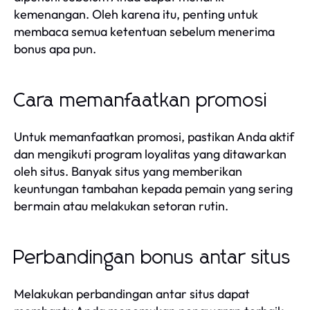
kemenangan. Oleh karena itu, penting untuk
membaca semua ketentuan sebelum menerima
bonus apa pun.
Cara memanfaatkan promosi
Untuk memanfaatkan promosi, pastikan Anda aktif
dan mengikuti program loyalitas yang ditawarkan
oleh situs. Banyak situs yang memberikan
keuntungan tambahan kepada pemain yang sering
bermain atau melakukan setoran rutin.
Perbandingan bonus antar situs
Melakukan perbandingan antar situs dapat