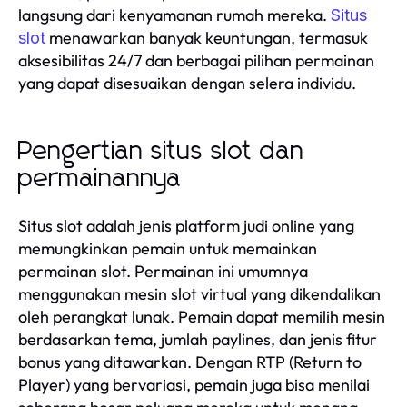
langsung dari kenyamanan rumah mereka.
Situs
menawarkan banyak keuntungan, termasuk
slot
aksesibilitas 24/7 dan berbagai pilihan permainan
yang dapat disesuaikan dengan selera individu.
Pengertian situs slot dan
permainannya
Situs slot adalah jenis platform judi online yang
memungkinkan pemain untuk memainkan
permainan slot. Permainan ini umumnya
menggunakan mesin slot virtual yang dikendalikan
oleh perangkat lunak. Pemain dapat memilih mesin
berdasarkan tema, jumlah paylines, dan jenis fitur
bonus yang ditawarkan. Dengan RTP (Return to
Player) yang bervariasi, pemain juga bisa menilai