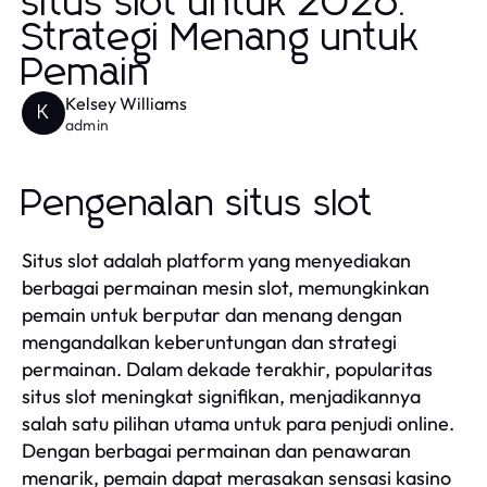
situs slot untuk 2026:
Strategi Menang untuk
Pemain
Kelsey Williams
K
admin
Pengenalan situs slot
Situs slot adalah platform yang menyediakan
berbagai permainan mesin slot, memungkinkan
pemain untuk berputar dan menang dengan
mengandalkan keberuntungan dan strategi
permainan. Dalam dekade terakhir, popularitas
situs slot meningkat signifikan, menjadikannya
salah satu pilihan utama untuk para penjudi online.
Dengan berbagai permainan dan penawaran
menarik, pemain dapat merasakan sensasi kasino